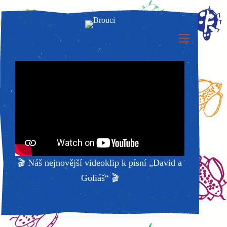
Skip
to
content
🎬 Náš nejnovější videoklip k písní „David a
Goliáš“ 🎬