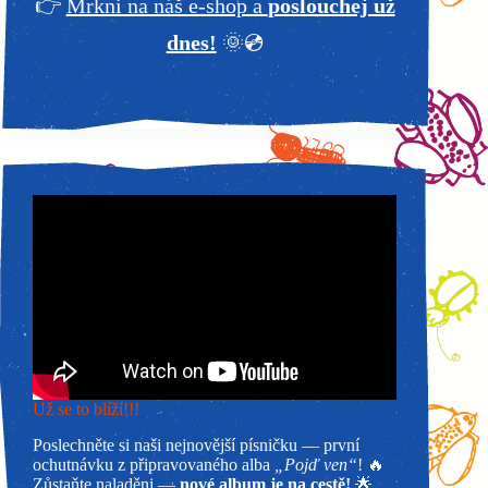
👉
Mrkni na náš e-shop a
poslouchej už
dnes!
🌞💿
Už se to blíží!!!
Poslechněte si naši nejnovější písničku — první
ochutnávku z připravovaného alba
„Pojď ven“
! 🔥
Zůstaňte naladěni —
nové album je na cestě!
🌟