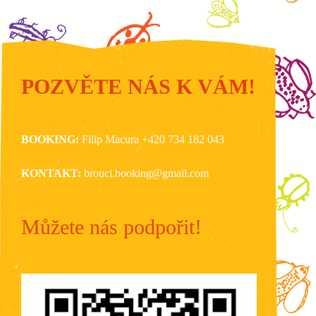
POZVĚTE NÁS K VÁM!
BOOKING:
Filip Macura +420 734 182 043‬
KONTAKT:
brouci.booking@gmail.com
Můžete nás podpořit!