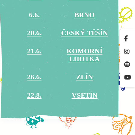
6.6.
BRNO
20.6.
ČESKÝ TĚŠÍN
21.6.
KOMORNÍ
LHOTKA
26.6.
ZLÍN
22.8.
VSETÍN