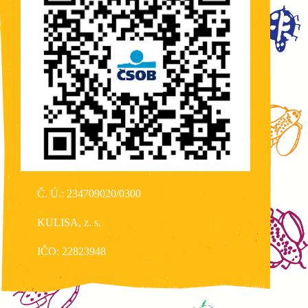
Č. Ú.: 234709020/0300
KULISA, z. s.
IČO: 22823948