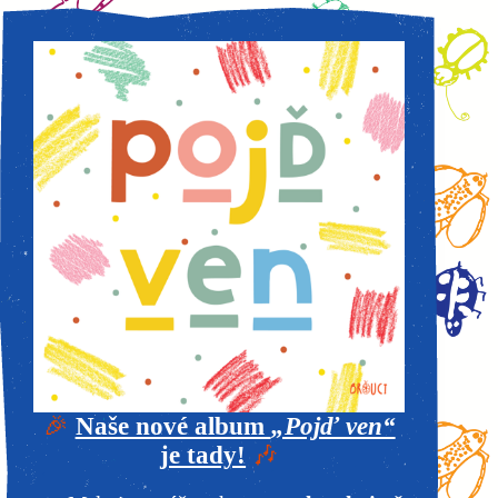
🎉
Naše nové album
„Pojď ven“
je tady!
🎶